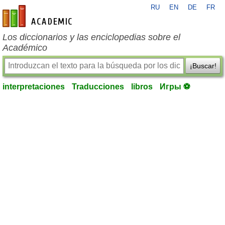
RU
EN
DE
FR
es-academic.com
Los diccionarios y las enciclopedias sobre el
Académico
¡Buscar!
interpretaciones
Traducciones
libros
Игры ⚽