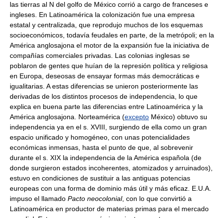
las tierras al N del golfo de México corrió a cargo de franceses e
ingleses. En Latinoamérica la colonización fue una empresa
estatal y centralizada, que reprodujo muchos de los esquemas
socioeconómicos, todavía feudales en parte, de la metrópoli; en la
América anglosajona el motor de la expansión fue la iniciativa de
compañías comerciales privadas. Las colonias inglesas se
poblaron de gentes que huían de la represión política y religiosa
en Europa, deseosas de ensayar formas más democráticas e
igualitarias. A estas diferencias se unieron posteriormente las
derivadas de los distintos procesos de independencia, lo que
explica en buena parte las diferencias entre Latinoamérica y la
América anglosajona. Norteamérica (
excepto
México) obtuvo su
independencia ya en el s. XVIII, surgiendo de ella como un gran
espacio unificado y homogéneo, con unas potencialidades
económicas inmensas, hasta el punto de que, al sobrevenir
durante el s. XIX la independencia de la América española (de
donde surgieron estados incoherentes, atomizados y arruinados),
estuvo en condiciones de sustituir a las antiguas potencias
europeas con una forma de dominio más útil y más eficaz. E.U.A.
impuso el llamado
Pacto neocolonial
, con lo que convirtió a
Latinoamérica en productor de materias primas para el mercado