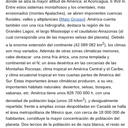
donde se alza la mayor altitud de América: el Aconcagua, 6 959 m.
Entre estos sistemas montañosos y los orientales, más
erosionados (montes Apalaches), se abren imponentes cuencas
fluviales, valles y altiplanicies (
Mato Grosso
). América cuenta
también con una rica hidrografía; destaca la región de los
Grandes Lagos, el largo Mississippi o el caudaloso Amazonas (al
cual corresponde una de las mayores selvas del planeta). Debido
2
a la enorme extensión del continente (42 089 082 km
), los climas
son muy variados. Además de otras zonas climáticas menores,
cabe destacar: una zona fría ártica, una zona templada y
continental en el N; un área desértica en las cercanías de las
Montañas Rocosas; clima tropical en América Central y el Caribe;
y clima ecuatorial tropical en tres cuartas partes de América del
Sur. Estas importantes áreas climáticas producen, a su vez,
importantes hábitats naturales: desiertos, selvas, bosques,
sabanas, etc. América tiene unos 828 700 000 h, con una
2
densidad de población baja (unos 18 h/km
), y desigualmente
repartida: frente a amplias zonas despobladas en Canadá se halla
el área metropolitana de México que, con cerca de 18 000 000 de
habitantes, constituye la mayor concentración de población del
planeta. Dos tercios de la población es de raza blanca; el resto se