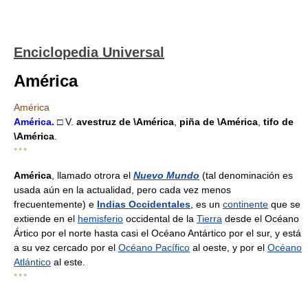
Enciclopedia Universal
América
América
América
.
□ V.
avestruz de
\América
,
piña de
\América
,
tifo de
\América
.
* * *
América
, llamado otrora el
Nuevo Mundo
(tal denominación es
usada aún en la actualidad, pero cada vez menos
frecuentemente) e
Indias Occidentales
, es un
continente
que se
extiende en el
hemisferio
occidental de la
Tierra
desde el Océano
Ártico por el norte hasta casi el Océano Antártico por el sur, y está
a su vez cercado por el
Océano Pacífico
al oeste, y por el
Océano
Atlántico
al este.
* * *