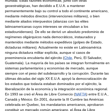
mundial. Estas razones económicas, junto con otras
geoestratégicas, han decidido a E.U.A. a mantener
permanentemente bajo su control a todo el continente americano,
mediante métodos directos (intervenciones militares), o bien
mediante aliados interpuestos (alianzas con las elites
latinoamericanas cuyos intereses se vinculaban a los
estadounidenses). De ello se derivó un absoluto predominio de
regímenes oligárquicos nada democráticos, instaurados y
mantenidos mediante métodos expeditivos (golpes de Estado,
dictaduras militares). Actualmente no existe en Latinoamérica
ninguna dictadura militar explícita, aunque sí casos de
preeminencia encubierta del ejército (
Chile
, Perú, El Salvador,
Guatemala). La mayoría de los países se integran formalmente en
sistemas parlamentarios y economías de mercado, aunque
siempre con el peso del subdesarrollo y la corrupción. Durante las
últimas décadas del siglo XX E.U.A. apoyó la democratización de
los estados que todavía estaban dominados por el ejército, la
liberalización de la economía y la integración económica regional.
En 1993 se creó el Área de Libre Comercio (
NAFTA
) entre E.U.A.,
Canadá y México. En 2001, durante la III Cumbre las Américas
celebrada en Quebec, los mandatarios americanos, aprobaron
constituir un mercado común americano, el Área de Libre